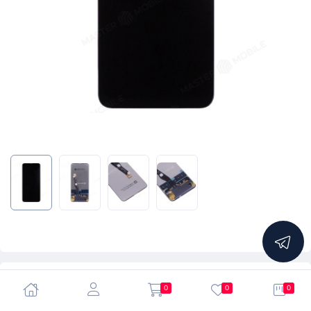
4.88
0
0
0
Дисплей для Huawei P Smart Z (STK-LX1) / Honor