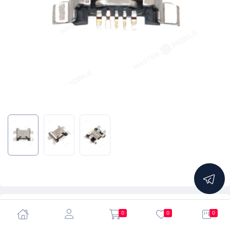
5.0
0
0
0
Системный разъем (зарядки) для Huawei Honor 10 Lite